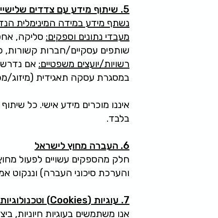
5. שיתוף מידע עם צדדים שלישיים
נשתף מידע במידה המינימלית הנד
מעבדי נתונים וספקים:
סליקה, אחסון ענן, 
שותפים עסקיים/חברות קשורות, ככ
רשויות/יועצים משפטיים:
אם נדרש בד
במסגרת עסקה תאגידית (מיזוג/מכי
איננו מוכרים מידע אישי. כל שית
בלבד.
6. העברה מחוץ לישראל
חלק מהספקים עשויים לפעול מחוץ 
והערכת סיכוני העברה) וננקוט אמ
7. עוגיות (Cookies) וטכנולוגיות דומות
אנו משתמשים בעוגיות חיוניות, ביצועים/סטטיסטיקה (למשל Analytics