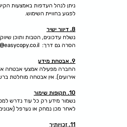
ניתן לנהל העדפות באמצעות הקיש
לפגוע בחוויית השימוש.
8. דיוור ישיר
נשלח עדכונים, הטבות ותוכן שיוו
הסרה גם דרך:
@easycopy.co.il
9. אבטחת מידע
החברה מפעילה אמצעי אבטחה ארגונ
אירועים). אין אבטחה מוחלטת ברש
10. תקופות שימור
נשמור מידע רק כל עוד נדרש למטר
לאחר מכן נמחק או נערפל (אנונימיז
11. זכויותיך