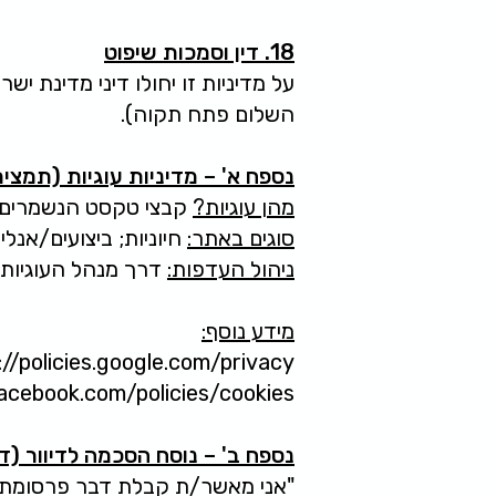
18. דין וסמכות שיפוט
על מדיניות זו יחולו דיני מדינת
השלום פתח תקוה).
נספח א' – מדיניות עוגיות (תמצית
מהן עוגיות?
קבצי טקסט הנשמרים 
סוגים באתר:
חיוניות; ביצועים/אנליטיקה (למשל Google Analytics); פר
ניהול העדפות:
דרך מנהל העוגיות 
מידע נוסף:
://policies.google.com/privacy
acebook.com/policies/cookies
נספח ב' – נוסח הסכמה לדיוור (ד