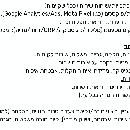
כתבויות/שיחות שירות (ככל שקיימות).
Google Analytics/Ads, Meta P).
 הערות, הוראות הפקה וכד'.
/לוגיסטיקה/CRM/דיוור/מדיה); ומכלי אנליטיקה ואבטחה באתר.
ות, הפקה, גבייה, משלוח, שירות לקוחות.
פניות, בקרה על איכות השירות.
יטיקה, מדידה, איתור תקלות, אבטחת איכות.
ות.
דיווחים, הוראות רשויות.
שרות הסרה בכל עת).
ניין: ביצוע חוזה/נקיטת צעדים טרום־חוזיים; הסכמה (למש
שירות, אבטחה, שיווק מידתי); קיום חובה משפטית; הגנה ע