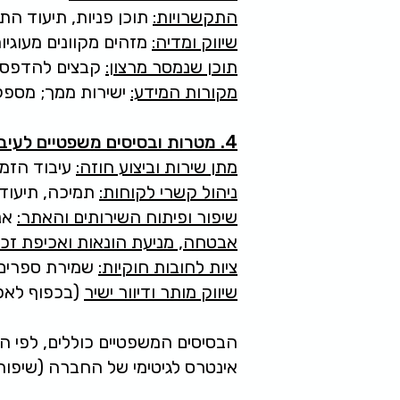
התקשרויות:
תוכן פניות, תיעוד הת
שיווק ומדיה:
מזהים מקוונים מעוגיות/פיקסלים (כגון ixel
תוכן שנמסר מרצון:
קבצים להדפסה,
מקורות המידע:
ישירות ממך; מספקים מטעמנו (סליקה
4. מטרות ובסיסים משפטיים לעיבוד
מתן שירות וביצוע חוזה:
עיבוד הזמנ
ניהול קשרי לקוחות:
תמיכה, תיעוד 
שיפור ופיתוח השירותים והאתר:
אנל
אבטחה, מניעת הונאות ואכיפת זכוי
ציות לחובות חוקיות:
שמירת ספרים, 
שיווק מותר ודיוור ישיר
(בכפוף לאפ
הבסיסים המשפטיים כוללים, לפי הע
אינטרס לגיטימי של החברה (שיפור 