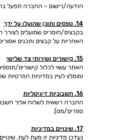
הודעה/רישום – החברה תפעל בה
14. טפסים ותוכן שהועלו על ידך
בקבצים/חומרים שמועלים לצורך ה
האחריות על קבצים ותכנים אסורים
15. קישורים ושירותי צד שלישי
האתר עשוי לכלול קישורים/תוספים
ומומלץ לעיין במדיניות הפרטיות של
16. חשבוניות דיגיטליות
החברה רשאית לשלוח אליך חשבוניו
ספרים/מס).
17. שינויים במדיניות
נעדכן מדיניות זו מעת לעת. שינויי