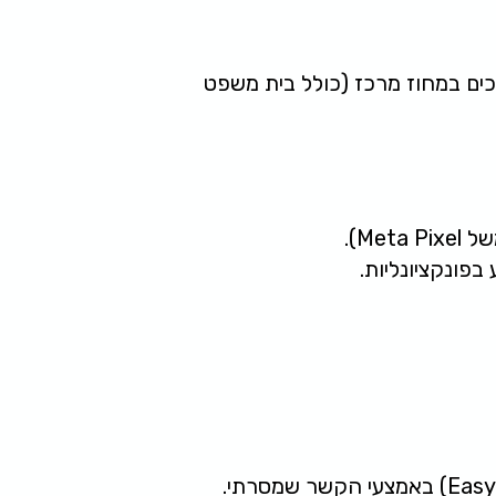
כים במחוז מרכז (כולל בית משפט
פונקציונליות.
"אני מאשר/ת קבלת דבר פרסומת ועדכונים מאלון צילומים דיגיטליים בע"מ (איזיקופי – EasyCopy) באמצעי הקשר שמסרתי.