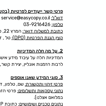
פרטי קשר ייעודיים לפרטיות (בקשות
דוא"ל:
service@easycopy.co.il
טלפון:
03-9216426
כתובת למשלוח דואר:
המרץ 22, פתח תקווה ת.ד. 3483
קצין הגנת הפרטיות (DPO):
טל , ד
2. על מה חלה המדיניות
המדיניות חלה על עיבוד מידע איש
לרבות הזמנות אונליין, יצירת קשר, 
3. סוגי המידע שאנו אוספים
פרטי זיהוי ותקשורת:
שם, טלפון, דו
נתוני עסקאות ותשלומים:
פרטי הזמנ
במלואם אצלנו).
נתונים טכניים ושימושיים:
כתובת IP, סוג דפדפן/מכשיר, נתוני שימוש וניווט באתר, נתוני מיקום משוער, לוגים.