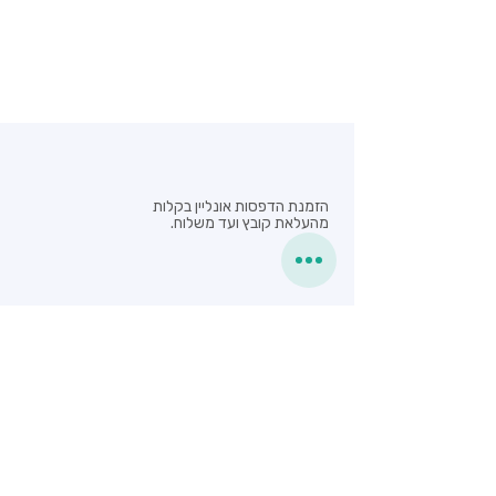
הזמנת הדפסות אונליין בקלות
מהעלאת קובץ ועד משלוח.
צרו קשר
03-9216426
/
03-9245645
service@easycopy.co.il
מידע נוסף
המרץ 22, פתח תקווה
שעות פתיחה - א’-ה’ : 17:00