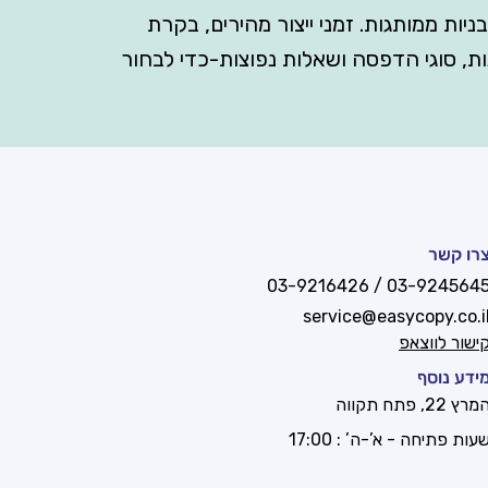
 אונליין בתבניות ממותגות. זמני ייצור מהירים, בקרת
ים, סגירות, חלונות, סוגי הדפסה ושאלות נפוצות-כדי לבחור
רו קשר
03-9245645 / 03-921642
service@easycopy.co.i
ישור לווצאפ
ידע נוסף
מרץ 22, פתח תקווה
עות פתיחה - א’-ה’ : 17:00