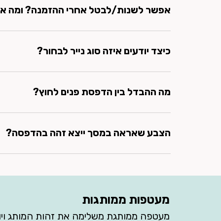
אפשר לשנות/לבטל אחרי ההזמנה? ומה א
אפשר לשנות/לבטל לפני תחילת הייצור. אחרי
כיצד יודעים איזה סוג נייר לבחור?
נייר נטול עץ: חלק ונעים למגע, מתאים להדפס
מתאים למוצרים ממותגים כמו פרוספקטים ופוסט
מה ההבדל בין הדפסת פנים לחוץ?
הזמנות לאירועים וכרטיסי ברכה. מוסיף ברק 
כמו הזמנות מעוצבות, כרטיסי ביקור ותפריטים
פנים - לשימוש בחלל ממוזג, פחות חשוף לשמש/גשם. חוץ - חומרים/די
הצבע שאראה במסך ייצא זהה בהדפסה?
ייתכנו סטיות קלות (RGB לעומת CMYK).יש לשטח את התמונה לפני העלאת קובץ להדפסה.
מעטפות ממותגות