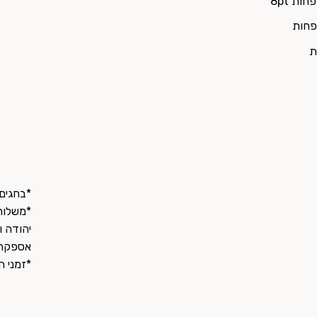
ת 8pt
*בחגים/
*משלוחי
אספקה
*זמני ה