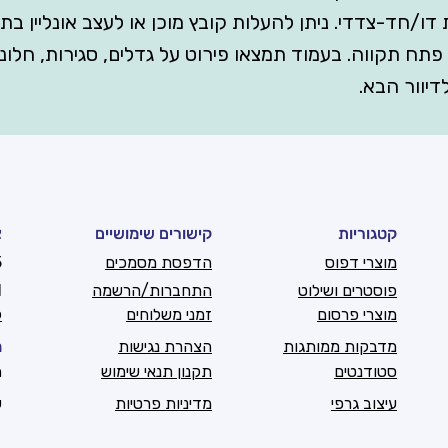
חלון), 25x18, 34x24. ממותגות דו/חד-צדדי. ניתן להעלות קובץ מוכן או לעצב
איכות, משלוח לכל הארץ או איסוף ממרץ 22 פתח תקווה. בעמוד תמצאו פירוט על גדל
יוור הבא.
קטגוריות
קישורים שימושיים
צ
מוצרי דפוס
הדפסת מסמכים
6
פוסטרים ושילוט
התחברות/הרשמה
l
מוצרי פרסום
זמני משלוחים
ק
מדבקות ממותגות
הצהרת נגישות
מ
סטודנטים
תקנון תנאי שימוש
ה
עיצוב גרפי
מדיניות פרטיות
ש