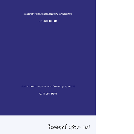
גרפיקות ויטרינה, שילוט פנימי, מדבקות רצפה ואזורי תצוגה.
חנויות ומכירה
מדבקות קיר, קנבסים ושילוט פנימי שמחזק את הנוכחות המותגית.
משרדים ולובי
מה תרצו להדפיס?