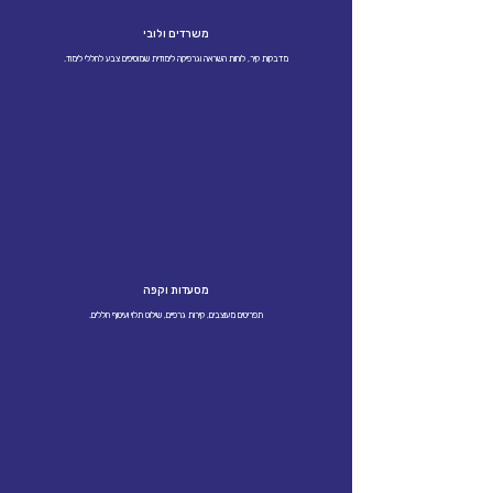
משרדים ולובי
מדבקות קיר, לוחות השראה וגרפיקה לימודית שמוסיפים צבע לחללי לימוד.
מסעדות וקפה
תפריטים מעוצבים, קירות גרפיים, שילוט תלוי ועיטוף חללים.