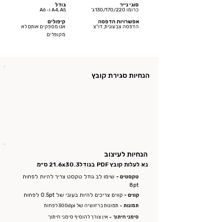
סוגי נייר
גודל
כרומו 130/170/220 ג’
A4, A5 ו- A6
אפשרויות הדפסה
קיפולים
הדפסה צבעונית, דו”צ
אנו מספקים אותם לא
מקופלים
הנחיות סגירת קובץ
הנחיות לעיצוב
נא לעלות קובץ PDF בגודל
21.6x30.3 ס״מ
טקסטים -
שימו לב גודל טקסט צריך להיות לפחות
8pt
קווים -
קווים צריכים להיות בעובי של 0.5pt לפחות
תמונות -
תמונות ברזווציה של 300dpi לפחות
סימני חיתוך -
אין צורך להוסיף סימני חיתוך