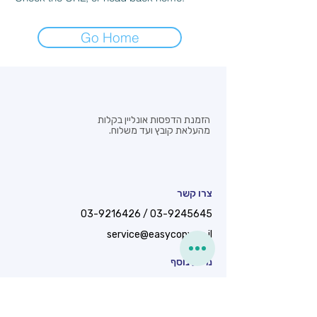
Go Home
הזמנת הדפסות אונליין בקלות
מהעלאת קובץ ועד משלוח.
צרו קשר
03-9216426
/
03-9245645
service@easycopy.co.il
מידע נוסף
המרץ 22, פתח תקווה
שעות פתיחה - א’-ה’ : 17:00