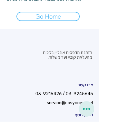
Go Home
הזמנת הדפסות אונליין בקלות
מהעלאת קובץ ועד משלוח.
צרו קשר
03-9216426
/
03-9245645
service@easycopy.co.il
מידע נוסף
המרץ 22, פתח תקווה
שעות פתיחה - א’-ה’ : 17:00