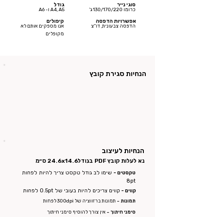
סוגי נייר
גודל
כרומו 130/170/220 ג’
A4, A5 ו- A6
אפשרויות הדפסה
קיפולים
הדפסה צבעונית, דו”צ
אנו מספקים אותם לא
מקופלים
הנחיות סגירת קובץ
הנחיות לעיצוב
נא לעלות קובץ PDF בגודל
24.6x14.6 ס״מ
טקסטים -
שימו לב גודל טקסט צריך להיות לפחות
8pt
קווים -
קווים צריכים להיות בעובי של 0.5pt לפחות
תמונות -
תמונות ברזווציה של 300dpi לפחות
סימני חיתוך -
אין צורך להוסיף סימני חיתוך