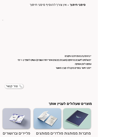
סימני חיתוך -
אין צורך להוסיף סימני חיתוך
*בחגים/מבצעים יתכנו עיקובים
*משלוחים ליישובים מרוחקים (מושבים/קיבוצים ואזורי יהודה ושומרון) עשויים להוסיף 1-2 ימי
עסקים לזמן אספקה
*זמני הייצור נספרים מקבלת קובץ מאושר
צור קשר
מוצרים שעלולים לעניין אותך
מחברות ממותגות
פולדרים ממותגים
פליירים וברושורים