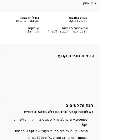
נוח ואמין.
כמות בפנקס
גודל הזמנות
25/50 בפנקס
A4, A5 ו- שישיות
אפשרויות הדפסה
עותקים
הדפסה שחור-לבן, צד 1/ צד 1
מקור+2
הנחיות סגירת קובץ
הנחיות לעיצוב
נא לעלות קובץ PDF בגודל
10.6X15.6 ס״מ
טקסטים -
שימו לב גודל טקסט צריך להיות לפחות
8pt
קווים -
קווים צריכים להיות בעובי של 0.5pt לפחות
תמונות -
תמונות ברזווציה של 300dpi לפחות