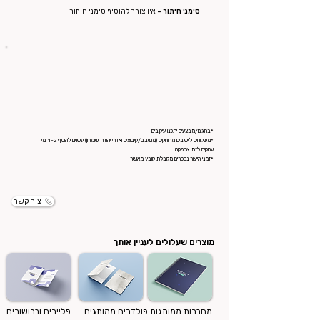
סימני חיתוך -
אין צורך להוסיף סימני חיתוך
*בחגים/מבצעים יתכנו עיקובים
*משלוחים ליישובים מרוחקים (מושבים/קיבוצים ואזורי יהודה ושומרון) עשויים להוסיף 1-2 ימי
עסקים לזמן אספקה
*זמני הייצור נספרים מקבלת קובץ מאושר
צור קשר
מוצרים שעלולים לעניין אותך
מחברות ממותגות
פולדרים ממותגים
פליירים וברושורים