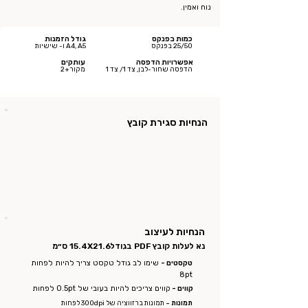
נוח ואמין.
כמות בפנקס
גודל הזמנות
25/50 בפנקס
A4, A5 ו- שישיות
אפשרויות הדפסה
עותקים
הדפסה שחור-לבן, צד 1/ צד 1
מקור+2
הנחיות סגירת קובץ
הנחיות לעיצוב
נא לעלות קובץ PDF בגודל
15.4X21.6 ס״מ
טקסטים -
שימו לב גודל טקסט צריך להיות לפחות
8pt
קווים -
קווים צריכים להיות בעובי של 0.5pt לפחות
תמונות -
תמונות ברזווציה של 300dpi לפחות