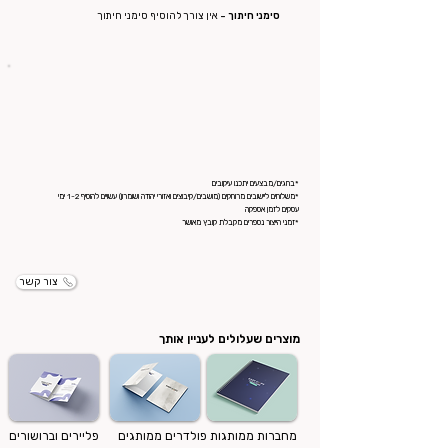
סימני חיתוך -
אין צורך להוסיף סימני חיתוך
*בחגים/מבצעים יתכנו עיקובים
*משלוחים ליישובים מרוחקים (מושבים/קיבוצים ואזורי יהודה ושומרון) עשויים להוסיף 1-2 ימי
עסקים לזמן אספקה
*זמני הייצור נספרים מקבלת קובץ מאושר
צור קשר
מוצרים שעלולים לעניין אותך
מחברות ממותגות
פולדרים ממותגים
פליירים וברושורים