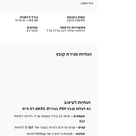
נוח ואמין.
כמות בפנקס
גודל הזמנות
25/50 בפנקס
A4, A5 ו- שישיות
אפשרויות הדפסה
עותקים
הדפסה שחור-לבן, צד 1/ צד 1
מקור+2
הנחיות סגירת קובץ
הנחיות לעיצוב
נא לעלות קובץ PDF בגודל
21.6X30.3 ס״מ
טקסטים -
שימו לב גודל טקסט צריך להיות לפחות
8pt
קווים -
קווים צריכים להיות בעובי של 0.5pt לפחות
תמונות -
תמונות ברזווציה של 300dpi לפחות