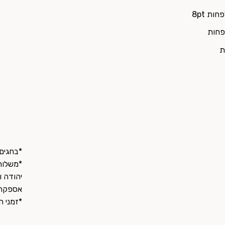
ת 8pt
*בחגים/
*משלוחי
אספקה
*זמני ה