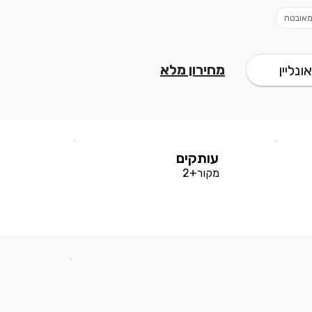
מאובטח
מחירון מלא
ונליין
עותקים
מקור+2