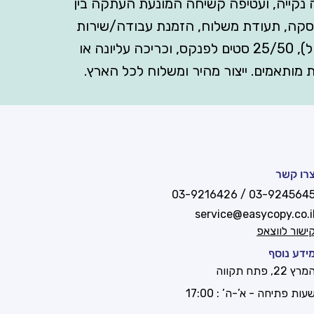
יה לקריעה נקייה, ועטיפה קשיחה המונעת העתקה בין
עסקה, תעודת משלוח, הזמנת עבודה/שירות
או הצעת מחיר—בגדלים 10×15, A6, A5, A4 וגם “שישיות”. סדרי צבע סטנדרטיים (לבן/צהוב/ורוד/כחול), 25/50 סטים לפנקס, וכריכה עליונה או
ת מותאמים. ייצור מהיר ומשלוח לכל הארץ.
רו קשר
03-9245645 / 03-921642
service@easycopy.co.i
ישור לווצאפ
ידע נוסף
מרץ 22, פתח תקווה
עות פתיחה - א’-ה’ : 17:00