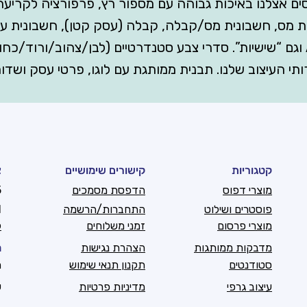
ותק/2 עותקים) מודפסים אצלנו באיכות גבוהה עם מספור רץ, פרפורצ
ית מס, חשבונית מס/קבלה, קבלה (עסק קטן), חשבונית 
רותי העיצוב שלנו. תבנית ממותגת עם לוגו, פרטי עסק ושדו
קטגוריות
קישורים שימושיים
צ
מוצרי דפוס
הדפסת מסמכים
6
פוסטרים ושילוט
התחברות/הרשמה
l
מוצרי פרסום
זמני משלוחים
ק
מדבקות ממותגות
הצהרת נגישות
מ
סטודנטים
תקנון תנאי שימוש
ה
עיצוב גרפי
מדיניות פרטיות
ש