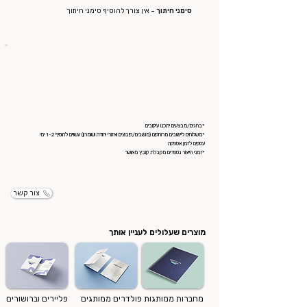
סימני חיתוך -
אין צורך להוסיף סימני חיתוך
*בחגים/מבצעים יתכנו עיקובים
*משלוחים ליישובים מרוחקים (מושבים/קיבוצים ואזורי יהודה ושומרון) עשויים להוסיף 1-2 ימי
עסקים לזמן אספקה
*זמני הייצור נספרים מקבלת קובץ מאושר
צור קשר
מוצרים שעלולים לעניין אותך
מחברות ממותגות
פולדרים ממותגים
פליירים וברושורים