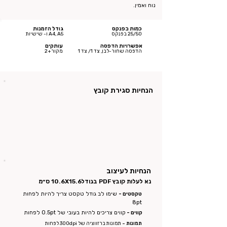
נוח ואמין.
כמות בפנקס
גודל הזמנות
25/50 בפנקס
A4, A5 ו- שישיות
אפשרויות הדפסה
עותקים
הדפסה שחור-לבן, צד 1/ צד 1
מקור+2
הנחיות סגירת קובץ
הנחיות לעיצוב
נא לעלות קובץ PDF בגודל
10.6X15.6 ס״מ
טקסטים -
שימו לב גודל טקסט צריך להיות לפחות
8pt
קווים -
קווים צריכים להיות בעובי של 0.5pt לפחות
תמונות -
תמונות ברזווציה של 300dpi לפחות