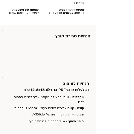
בד/פנינה
אפשרויות הדפסה
תוספת של מעטפות
הדפסה צבעונית, צד 1/ דו”צ
אפשרות להדפסת שמות
הנחיות סגירת קובץ
הנחיות לעיצוב
נא לעלות קובץ PDF בגודל
12.6x18.6 ס"מ
טקסטים -
שימו לב גודל טקסט צריך להיות לפחות
8pt
קווים -
קווים צריכים להיות בעובי של 0.5pt לפחות
תמונות -
תמונות ברזווציה של 300dpi לפחות
סימני חיתוך -
אין צורך להוסיף סימני חיתוך